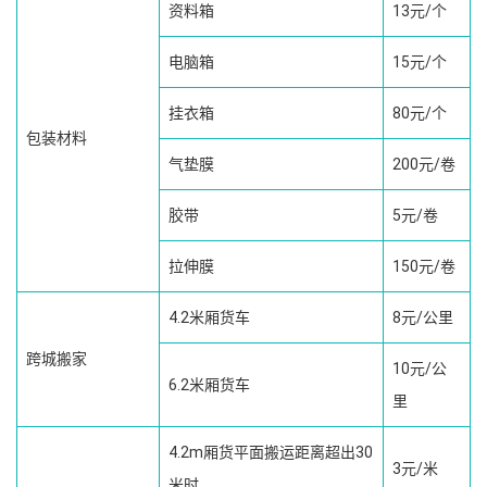
资料箱
13元/个
电脑箱
15元/个
挂衣箱
80元/个
包装材料
气垫膜
200元/卷
胶带
5元/卷
拉伸膜
150元/卷
4.2米厢货车
8元/公里
跨城搬家
10元/公
6.2米厢货车
里
4.2m厢货平面搬运距离超出30
3元/米
米时