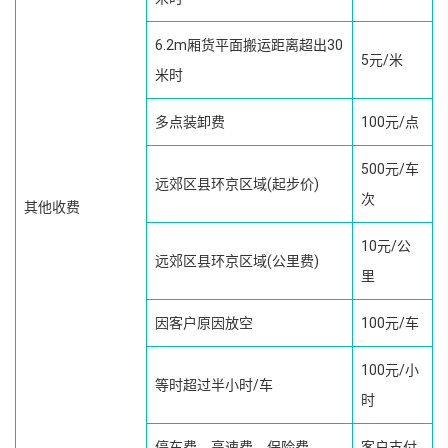
6.2m厢货平面搬运距离超出30
5元/米
米时
多点装卸费
100元/点
500元/车
远郊区县环京区域(起步价)
次
其他收费
10元/公
远郊区县环京区域(公里费)
里
因客户原因放空
100元/车
100元/小
等时超过半小时/车
时
停车费、高速费、保险费
客户支付