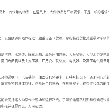
上占有优势的物品，在运具上，大件物品有严格要求，不是一般的运输
梁、公路隧道的限界标准；超重设备（货物）是指装载货物总重量对车辆
锅炉汽包、水冷壁、除氧水箱、高低压加热器、大板梁等，大型水力发电
、闸门启闭机以及主变压器、厂用变、联络变、电抗器、及高压电气设备
交货物说明书，以及装卸、加固等具体要求，在特殊情况下，还须向有关
，掌握货物的具体特征，选择适合的车辆，在具备安全运输条件和能力的
运前会同托运人勘察作业现场和运行路线，了解沿途道路线形和桥涵通过
门申报并征得同意，方可起运。