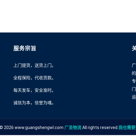
服务宗旨
上门提货，送货上门。
广
的
全程保险，代收货款。
专
门
每天发车，安全准时。
运
诚信为本，信誉为魂。
t © 2026 www.guangshengwl.com
广圣物流
All rights reserved.
我也需要