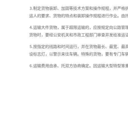
⒊制定货物装卸、加固等技术方案和操作规程，并严格
运人的要求、货物的特点和装卸操作规程进行作业。由
⒋运输大件货物，属于超限运输的，应按规定向公路管
货物时，要经公安机关和市政工程部门审查并发给准运
⒌按指定的线路和时间运行，并在货物最长、最宽、最
设标志灯，以警示来往车辆。特殊的货物，要有专门车
⒍运输费用由承、托双方协商确定。因运输大型特型笨