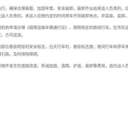
执行，确保合理装载、加固牢靠、安全装卸。装卸作业由承运人负责的，
托运人负责的，承运人应按约定的时间将车开到装卸地点，并监装、监卸
理机构申请办理《超限运输车辆通行证》，按照核定的路线行车。在市区
证，方可运送。
高部位悬挂明显的安全标志，白天行车时，悬挂标志旗；夜间行车和停车
辆引路，及时排除障碍。
重物件发生的道路改造、桥涵加固、清障、护送、装卸等费用，由托运人